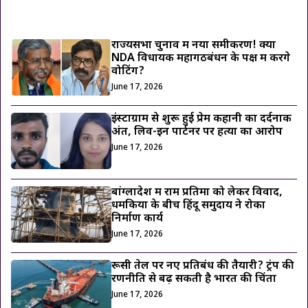
ट्रेंडिंग ख़बरें
राज्यसभा चुनाव में नया समीकरण! क्या
NDA विधायक महागठबंधन के पक्ष में करेंगे
वोटिंग?
June 17, 2026
इंस्टाग्राम से शुरू हुई प्रेम कहानी का दर्दनाक
अंत, लिव-इन पार्टनर पर हत्या का आरोप
June 17, 2026
बांग्लादेश में राम प्रतिमा को लेकर विवाद,
धमकियों के बीच हिंदू समुदाय ने रोका
निर्माण कार्य
June 17, 2026
रूसी तेल पर नए प्रतिबंध की तैयारी? ट्रंप की
रणनीति से बढ़ सकती है भारत की चिंता
June 17, 2026