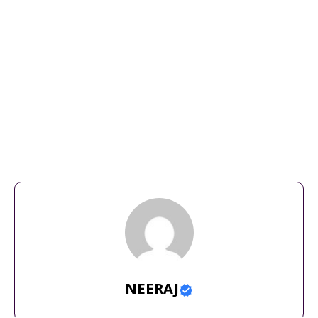
cox's bazar to teknaf marine drive road
,
coxs bazar marine
drive
,
marine drive
,
marine drive bd
,
marine drive
beach
,
marine drive cox's bazar bike rent
,
marine drive coxs
bazar
,
marine drive film
,
marine drive mumbai
,
marine drive
mumbai 2023
,
marine drive patna
,
marine drive road
,
marine
drive stone
,
marine drive vlog
,
marine lines
,
mumbai marine
drive
,
patna marine drive
,
patna marine drive update
,
patna
mrine drive
,
sunday morning at marine drive
NEERAJ