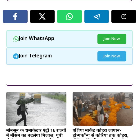
Join WhatsApp
Join Now
Join Telegram
Join Now
और पढ़ें
मॉनसून की धमाकेदार एंट्री 16 राज्यों
एशिया मार्केट कोहरा जापान-
में मौसम का बदलेगा मिज़ाज, यूपी
हॉन्गकॉन्ग से कोरिया तक कोहरा,