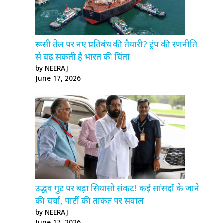
रूसी तेल पर नए प्रतिबंध की तैयारी? ट्रंप की रणनीति
से बढ़ सकती है भारत की चिंता
by NEERAJ
June 17, 2026
उद्धव गुट पर बड़ा सियासी संकट! कई सांसदों के जाने
की चर्चा, पार्टी की ताकत पर सवाल
by NEERAJ
June 17, 2026