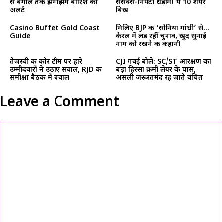
से बंगाल तक झमाझम बारिश का
सेंसेक्स-निफ्टी धड़ाम! ये 10 शेयर
अलर्ट
बिख
Casino Buffet Gold Coast
मिलिए BJP की ‘सोनिया गांधी’ से…
Guide
केरल में लड़ रहीं चुनाव, खुद सुनाई
नाम को रखने की कहानी
तेजस्वी की कोर टीम पर हारे
CJI गवई बोले: SC/ST आरक्षण का
उम्मीदवारों ने उठाए सवाल, RJD की
बड़ा हिस्सा क्रीमी लेयर के पास,
समीक्षा बैठक में बवाल
असली जरूरतमंद रह जाते वंचित
Leave a Comment
Comment