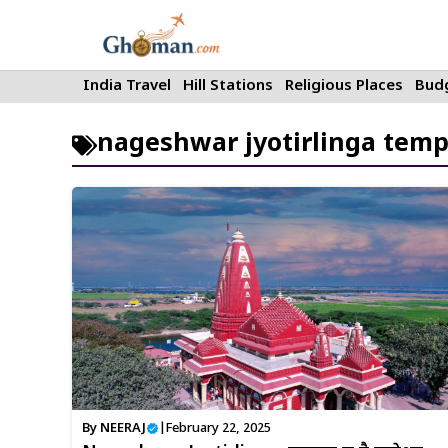
Skip
to
content
India Travel
Hill Stations
Religious Places
Budg
nageshwar jyotirlinga temp
By
NEERAJ
|
February 22, 2025