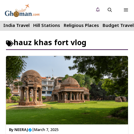
Skip
Me
to
content
India Travel
Hill Stations
Religious Places
Budget Travel
hauz khas fort vlog
By
NEERAJ
|
March 7, 2025