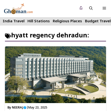
Skip
Me
to
content
India Travel
Hill Stations
Religious Places
Budget Travel
hyatt regency dehradun:
By
NEERAJ
|
May 23, 2025