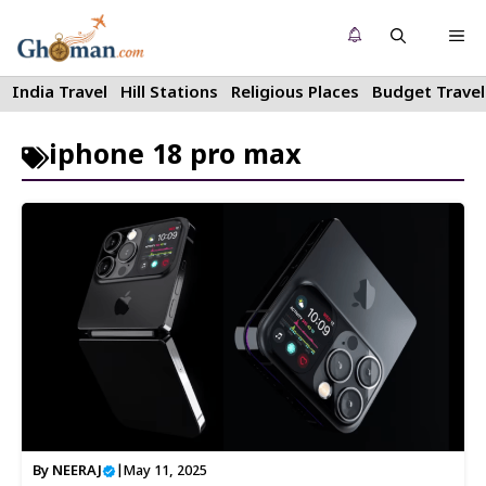
Skip
Me
to
content
India Travel
Hill Stations
Religious Places
Budget Travel
iphone 18 pro max
By
NEERAJ
|
May 11, 2025