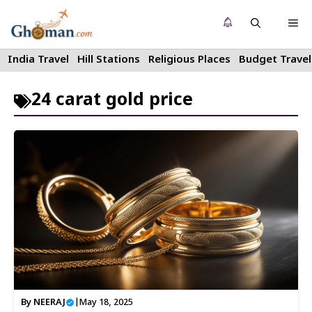
Skip
Me
to
content
India Travel
Hill Stations
Religious Places
Budget Travel
24 carat gold price
By
NEERAJ
|
May 18, 2025