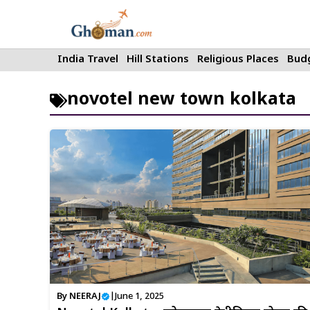
Skip
to
content
India Travel
Hill Stations
Religious Places
Budg
novotel new town kolkata
By
NEERAJ
|
June 1, 2025