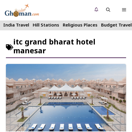
Skip
Me
to
content
India Travel
Hill Stations
Religious Places
Budget Travel
itc grand bharat hotel
manesar