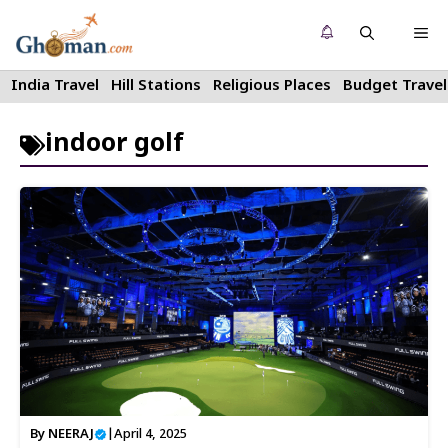
Skip
Me
to
content
India Travel
Hill Stations
Religious Places
Budget Travel
indoor golf
By
NEERAJ
|
April 4, 2025