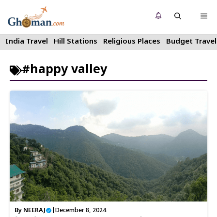
Skip
Me
to
content
India Travel
Hill Stations
Religious Places
Budget Travel
#happy valley
By
NEERAJ
|
December 8, 2024