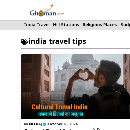
Skip
to
content
India Travel
Hill Stations
Religious Places
Budg
india travel tips
By
NEERAJ
|
October 26, 2024