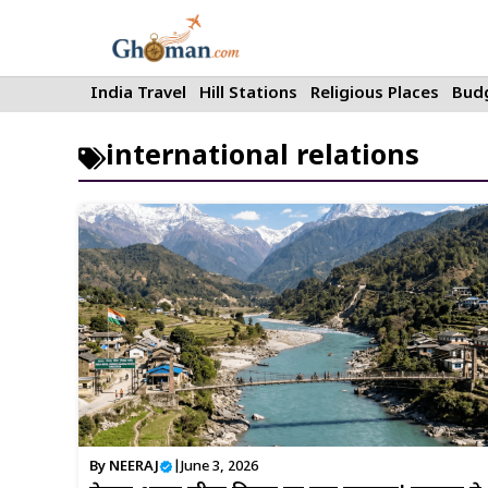
Skip
to
content
India Travel
Hill Stations
Religious Places
Budg
international relations
By
NEERAJ
|
June 3, 2026