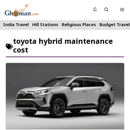
Skip
Me
to
content
India Travel
Hill Stations
Religious Places
Budget Travel
toyota hybrid maintenance
cost