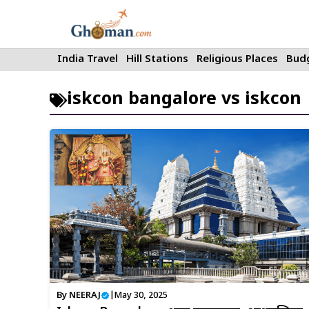
Skip
to
content
India Travel
Hill Stations
Religious Places
Budg
iskcon bangalore vs iskcon
By
NEERAJ
|
May 30, 2025