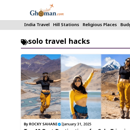
Skip
to
content
India Travel
Hill Stations
Religious Places
Budg
solo travel hacks
By
ROCKY SAHANI
|
January 31, 2025