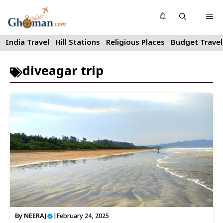
Skip
Me
to
content
India Travel
Hill Stations
Religious Places
Budget Travel
diveagar trip
By
NEERAJ
|
February 24, 2025