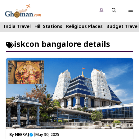
Skip
Me
to
content
India Travel
Hill Stations
Religious Places
Budget Travel
iskcon bangalore details
By
NEERAJ
|
May 30, 2025