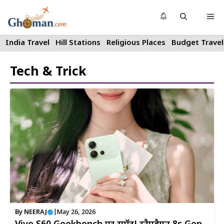
Skip
Me
to
content
India Travel
Hill Stations
Religious Places
Budget Travel
Tech & Trick
By
NEERAJ
|
May 26, 2026