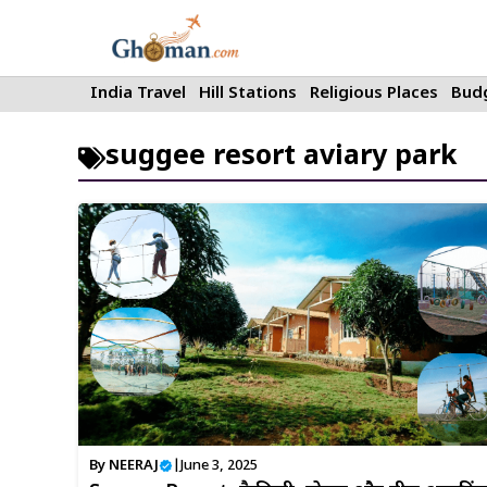
Skip
to
content
India Travel
Hill Stations
Religious Places
Budg
suggee resort aviary park
By
NEERAJ
|
June 3, 2025