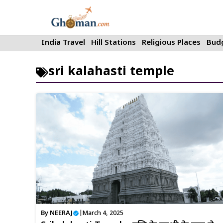
Skip
to
content
India Travel
Hill Stations
Religious Places
Budg
sri kalahasti temple
By
NEERAJ
|
March 4, 2025