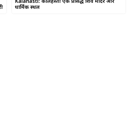
Kalahasti: कालहस्ती एक प्रसिद्ध शिव मंदिर और
री
धार्मिक स्थल