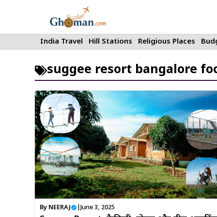
Skip
to
content
India Travel
Hill Stations
Religious Places
Budg
suggee resort bangalore fo
By
NEERAJ
|
June 3, 2025