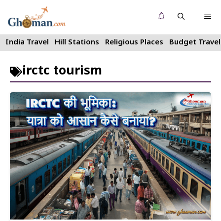
Skip
Me
to
content
India Travel
Hill Stations
Religious Places
Budget Travel
irctc tourism