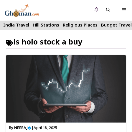
Skip
Me
to
content
India Travel
Hill Stations
Religious Places
Budget Travel
is holo stock a buy
By
NEERAJ
|
April 18, 2025