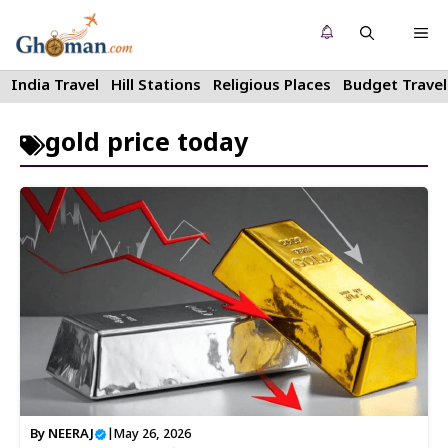
Skip
Me
to
content
India Travel
Hill Stations
Religious Places
Budget Travel
gold price today
By
NEERAJ
|
May 26, 2026