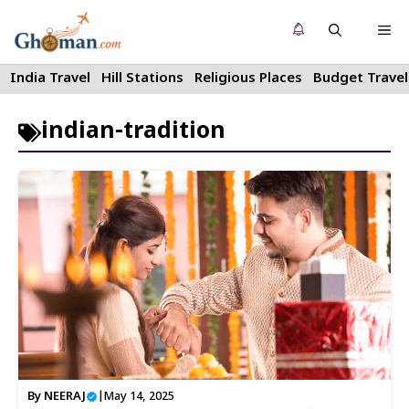
Skip
Me
to
content
India Travel
Hill Stations
Religious Places
Budget Travel
indian-tradition
By
NEERAJ
|
May 14, 2025