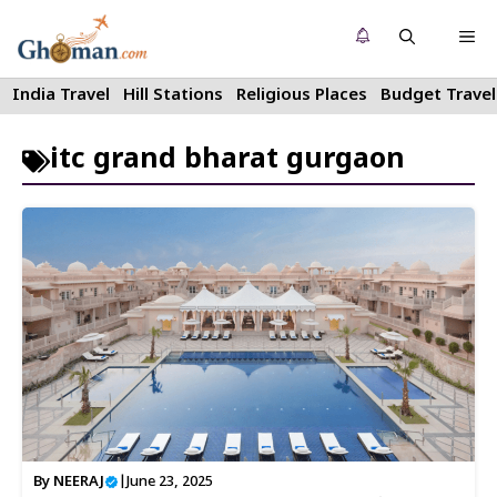
Skip
Me
to
content
India Travel
Hill Stations
Religious Places
Budget Travel
itc grand bharat gurgaon
By
NEERAJ
|
June 23, 2025