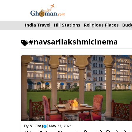
Skip
to
content
India Travel
Hill Stations
Religious Places
Budg
#navsarilakshmicinema
By
NEERAJ
|
May 23, 2025