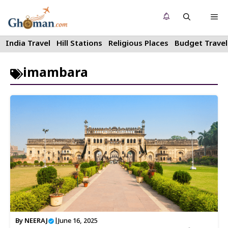
Skip
Me
to
content
India Travel
Hill Stations
Religious Places
Budget Travel
imambara
By
NEERAJ
|
June 16, 2025