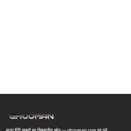
ताज़ा हिंदी खबरों का विश्वसनीय स्रोत — ghooman.com पर पढ़ें