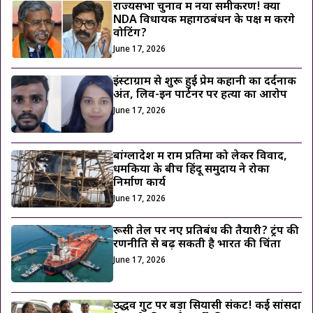
राज्यसभा चुनाव में नया समीकरण! क्या
NDA विधायक महागठबंधन के पक्ष में करेंगे
वोटिंग?
June 17, 2026
इंस्टाग्राम से शुरू हुई प्रेम कहानी का दर्दनाक
अंत, लिव-इन पार्टनर पर हत्या का आरोप
June 17, 2026
बांग्लादेश में राम प्रतिमा को लेकर विवाद,
धमकियों के बीच हिंदू समुदाय ने रोका
निर्माण कार्य
June 17, 2026
रूसी तेल पर नए प्रतिबंध की तैयारी? ट्रंप की
रणनीति से बढ़ सकती है भारत की चिंता
June 17, 2026
उद्धव गुट पर बड़ा सियासी संकट! कई सांसदों