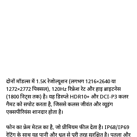
दोनों मॉडल्स में 1.5K रेजोल्यूशन (लगभग 1216×2640 या
1272×2772 पिक्सल), 120Hz रिफ्रेश रेट और हाई ब्राइटनेस
(1800 निट्स तक) है। यह डिस्प्ले HDR10+ और DCI-P3 कलर
गैमट को सपोर्ट करता है, जिससे कलर्स जीवंत और व्यूइंग
एक्सपीरियंस शानदार होता है।
फोन का फ्रेम मेटल का है, जो प्रीमियम फील देता है। IP68/IP69
रेटिंग के साथ यह पानी और धूल से पूरी तरह सुरक्षित है। पतला और