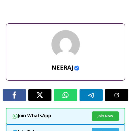
200MP camera phone
,
OPPO 5G Phone
,
OPPO Launch
,
OPPO
Reno 16
NEERAJ
Join WhatsApp
Join Now