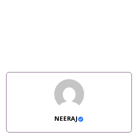
big battery phone
,
Honor Power 2
,
Honor smartphone
,
latest
smartphone 2026
,
mobile specs
,
phone review
,
tech news
NEERAJ