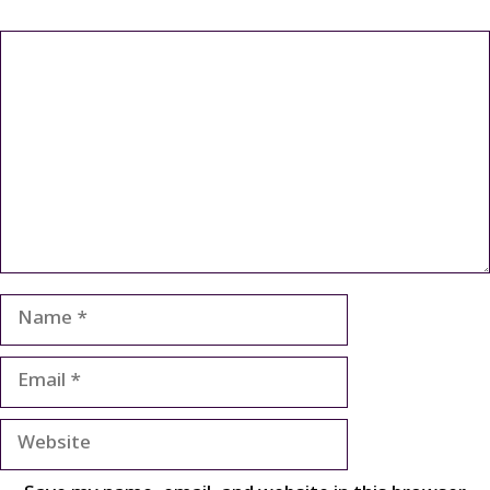
Comment
Name
Email
Website