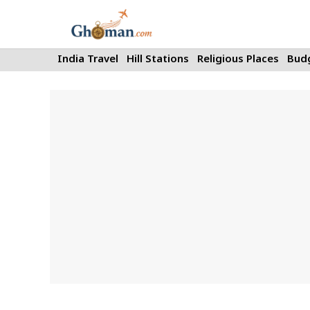
Skip
to
content
India Travel
Hill Stations
Religious Places
Budg
Gold & Silver Price