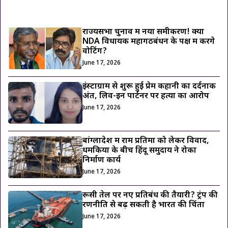
ट्रेंडिंग ख़बरें
राज्यसभा चुनाव में नया समीकरण! क्या
NDA विधायक महागठबंधन के पक्ष में करेंगे
वोटिंग?
June 17, 2026
इंस्टाग्राम से शुरू हुई प्रेम कहानी का दर्दनाक
अंत, लिव-इन पार्टनर पर हत्या का आरोप
June 17, 2026
बांग्लादेश में राम प्रतिमा को लेकर विवाद,
धमकियों के बीच हिंदू समुदाय ने रोका
निर्माण कार्य
June 17, 2026
रूसी तेल पर नए प्रतिबंध की तैयारी? ट्रंप की
रणनीति से बढ़ सकती है भारत की चिंता
June 17, 2026