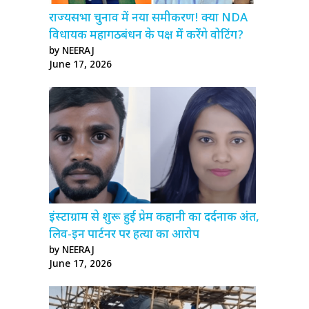
राज्यसभा चुनाव में नया समीकरण! क्या NDA
विधायक महागठबंधन के पक्ष में करेंगे वोटिंग?
by NEERAJ
June 17, 2026
इंस्टाग्राम से शुरू हुई प्रेम कहानी का दर्दनाक अंत,
लिव-इन पार्टनर पर हत्या का आरोप
by NEERAJ
June 17, 2026