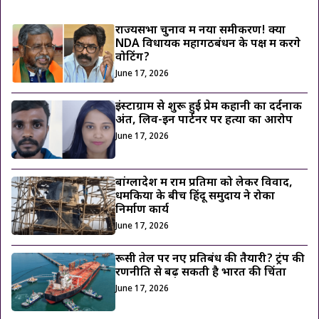
राज्यसभा चुनाव में नया समीकरण! क्या
NDA विधायक महागठबंधन के पक्ष में करेंगे
वोटिंग?
June 17, 2026
इंस्टाग्राम से शुरू हुई प्रेम कहानी का दर्दनाक
अंत, लिव-इन पार्टनर पर हत्या का आरोप
June 17, 2026
बांग्लादेश में राम प्रतिमा को लेकर विवाद,
धमकियों के बीच हिंदू समुदाय ने रोका
निर्माण कार्य
June 17, 2026
रूसी तेल पर नए प्रतिबंध की तैयारी? ट्रंप की
रणनीति से बढ़ सकती है भारत की चिंता
June 17, 2026