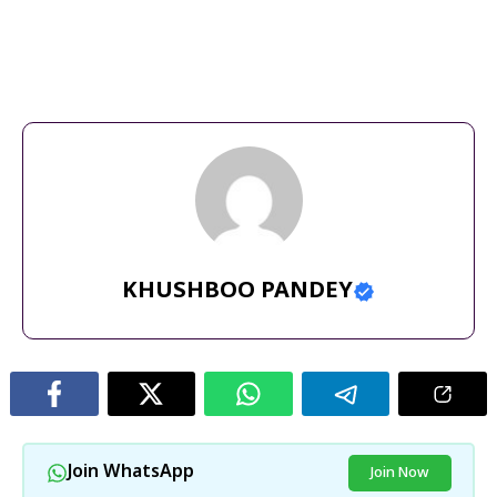
आलिया भट्ट
,
आलिया भट्ट पैरेंटिंग
,
नीतू कपूर
,
नीतू कपूर इंटरव्यू
,
रणबीर कपूर
,
राहा
कपूर
,
राहा की परवरिश
,
सास बहू रिश्ता
KHUSHBOO PANDEY
Join WhatsApp
Join Now