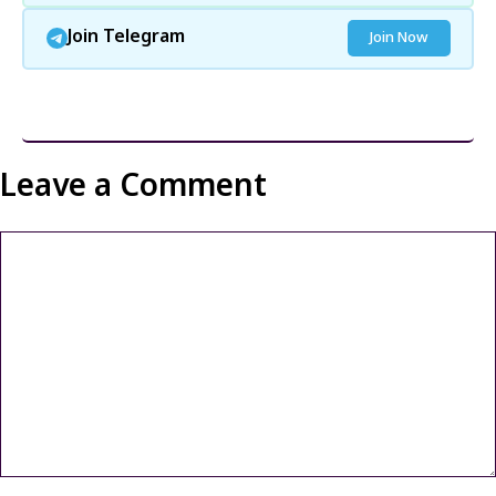
Join Telegram
Join Now
और पढ़ें
Leave a Comment
Comment