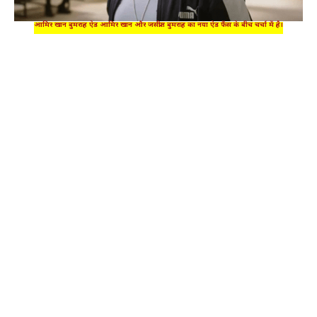
आमिर खान बुमराह ऐड आमिर खान और जसप्रीत बुमराह का नया ऐड फैंस के बीच चर्चा में है।