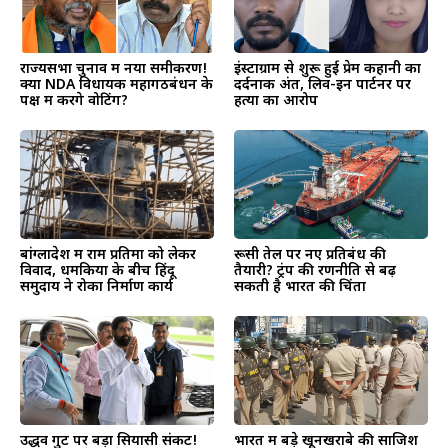
राज्यसभा चुनाव में नया समीकरण!
इंस्टाग्राम से शुरू हुई प्रेम कहानी का
क्या NDA विधायक महागठबंधन के
दर्दनाक अंत, लिव-इन पार्टनर पर
पक्ष में करेंगे वोटिंग?
हत्या का आरोप
बांग्लादेश में राम प्रतिमा को लेकर
रूसी तेल पर नए प्रतिबंध की
विवाद, धमकियों के बीच हिंदू
तैयारी? ट्रंप की रणनीति से बढ़
समुदाय ने रोका निर्माण कार्य
सकती है भारत की चिंता
उद्धव गुट पर बड़ा सियासी संकट!
भारत में बड़े खूनखराबे की साजिश