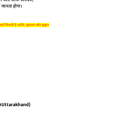
हैं। वैली ऑफ फ्लावर्स,
ोई जानता होगा।
ा: जहाँ मिलती है शांति, सुंदरता और सुकून
in #Uttarakhand)