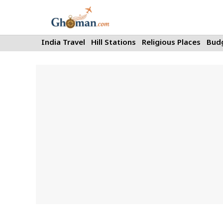
Skip
to
content
India Travel
Hill Stations
Religious Places
Budg
Travel planning