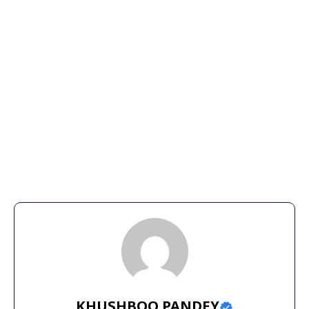
गलतियाँ
,
गलतियाँ से संबंधित 8 टैग दिए गए हैं
,
दूल्हा-दुल्हन की
फोटो
,
प्रूफरीडिंग
,
भगवान गणेश की तस्वीर
,
यहां शादी कार्ड डिज़ाइन
,
रंग
चयन
,
वास्तु शास्त्र
,
शुभ मंत्र
KHUSHBOO PANDEY