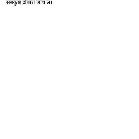
सबकुछ दोबारा जांच लें।