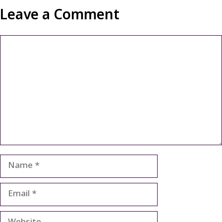
Leave a Comment
Comment
Name
Email
Website