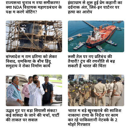
राज्यसभा चुनाव में नया समीकरण!
इंस्टाग्राम से शुरू हुई प्रेम कहानी का
क्या NDA विधायक महागठबंधन के
दर्दनाक अंत, लिव-इन पार्टनर पर
पक्ष में करेंगे वोटिंग?
हत्या का आरोप
बांग्लादेश में राम प्रतिमा को लेकर
रूसी तेल पर नए प्रतिबंध की
विवाद, धमकियों के बीच हिंदू
तैयारी? ट्रंप की रणनीति से बढ़
समुदाय ने रोका निर्माण कार्य
सकती है भारत की चिंता
उद्धव गुट पर बड़ा सियासी संकट!
भारत में बड़े खूनखराबे की साजिश
कई सांसदों के जाने की चर्चा, पार्टी
नाकाम! राणा के निर्देश पर काम
की ताकत पर सवाल
कर रहे पाकिस्तानी नेटवर्क के 2
मोहरे गिरफ्तार