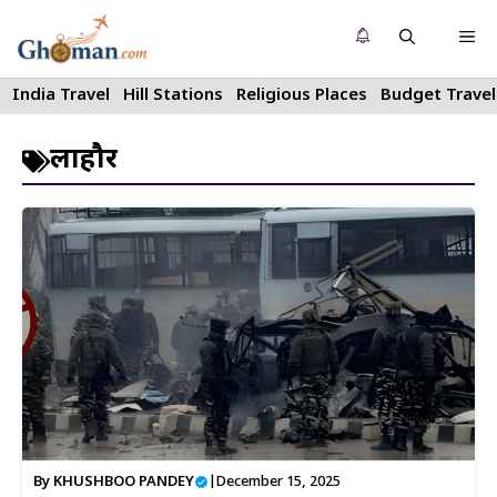
Skip
Me
to
content
India Travel
Hill Stations
Religious Places
Budget Travel
लाहौर
By
KHUSHBOO PANDEY
|
December 15, 2025