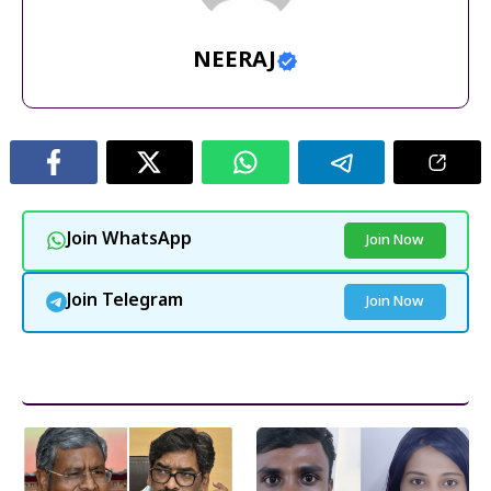
NEERAJ
Join WhatsApp
Join Now
Join Telegram
Join Now
और पढ़ें