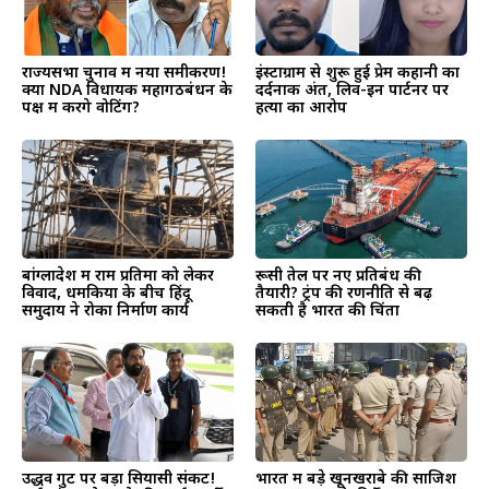
राज्यसभा चुनाव में नया समीकरण!
इंस्टाग्राम से शुरू हुई प्रेम कहानी का
क्या NDA विधायक महागठबंधन के
दर्दनाक अंत, लिव-इन पार्टनर पर
पक्ष में करेंगे वोटिंग?
हत्या का आरोप
बांग्लादेश में राम प्रतिमा को लेकर
रूसी तेल पर नए प्रतिबंध की
विवाद, धमकियों के बीच हिंदू
तैयारी? ट्रंप की रणनीति से बढ़
समुदाय ने रोका निर्माण कार्य
सकती है भारत की चिंता
उद्धव गुट पर बड़ा सियासी संकट!
भारत में बड़े खूनखराबे की साजिश