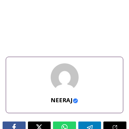
CM Race
,
Congress Crisis
,
DK Shivakumar
,
Karnataka
Politics
,
Minister Resignation
,
Political News
NEERAJ