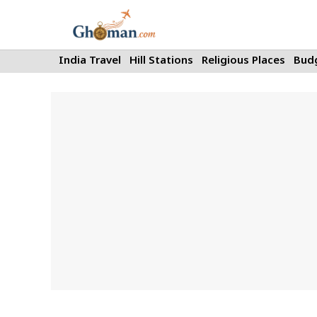
Skip
to
content
India Travel
Hill Stations
Religious Places
Budg
Sports tourism