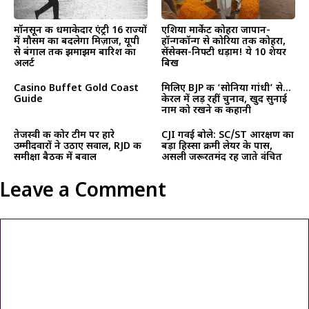
मॉनसून की धमाकेदार एंट्री 16 राज्यों
एशिया मार्केट कोहरा जापान-
में मौसम का बदलेगा मिज़ाज, यूपी
हॉन्गकॉन्ग से कोरिया तक कोहरा,
से बंगाल तक झमाझम बारिश का
सेंसेक्स-निफ्टी धड़ाम! ये 10 शेयर
अलर्ट
बिख
Casino Buffet Gold Coast
मिलिए BJP की ‘सोनिया गांधी’ से…
Guide
केरल में लड़ रहीं चुनाव, खुद सुनाई
नाम को रखने की कहानी
तेजस्वी की कोर टीम पर हारे
CJI गवई बोले: SC/ST आरक्षण का
उम्मीदवारों ने उठाए सवाल, RJD की
बड़ा हिस्सा क्रीमी लेयर के पास,
समीक्षा बैठक में बवाल
असली जरूरतमंद रह जाते वंचित
Leave a Comment
Comment