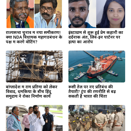
राज्यसभा चुनाव में नया समीकरण!
इंस्टाग्राम से शुरू हुई प्रेम कहानी का
क्या NDA विधायक महागठबंधन के
दर्दनाक अंत, लिव-इन पार्टनर पर
पक्ष में करेंगे वोटिंग?
हत्या का आरोप
बांग्लादेश में राम प्रतिमा को लेकर
रूसी तेल पर नए प्रतिबंध की
विवाद, धमकियों के बीच हिंदू
तैयारी? ट्रंप की रणनीति से बढ़
समुदाय ने रोका निर्माण कार्य
सकती है भारत की चिंता