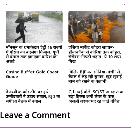
मॉनसून की धमाकेदार एंट्री 16 राज्यों
एशिया मार्केट कोहरा जापान-
में मौसम का बदलेगा मिज़ाज, यूपी
हॉन्गकॉन्ग से कोरिया तक कोहरा,
से बंगाल तक झमाझम बारिश का
सेंसेक्स-निफ्टी धड़ाम! ये 10 शेयर
अलर्ट
बिख
Casino Buffet Gold Coast
मिलिए BJP की ‘सोनिया गांधी’ से…
Guide
केरल में लड़ रहीं चुनाव, खुद सुनाई
नाम को रखने की कहानी
तेजस्वी की कोर टीम पर हारे
CJI गवई बोले: SC/ST आरक्षण का
उम्मीदवारों ने उठाए सवाल, RJD की
बड़ा हिस्सा क्रीमी लेयर के पास,
समीक्षा बैठक में बवाल
असली जरूरतमंद रह जाते वंचित
Leave a Comment
Comment