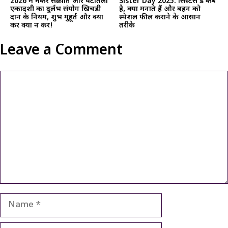
2026 में मकर संक्रांति और षटतिला
Sister Day 2025: सिस्टर्स डे कब
एकादशी का दुर्लभ संयोग खिचड़ी
है, क्यों मनाते हैं और बहन को
दान के नियम, शुभ मुहूर्त और क्या
स्पेशल फील कराने के आसान
करें क्या न करें!
तरीके
Leave a Comment
Comment
Name
Email