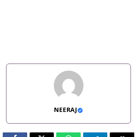
best hotel in nainital
,
best hotel in nainital with lake view
,
best
hotels in nainital
,
budget hotel in nainital
,
budget hotels in
nainital
,
cheapest hotel in nainital
,
hotel
,
hotel in nainital
,
hotel
in nainital near naini lake
,
hotels in nainital
,
luxury hotels in
nainital
,
nainital
,
nainital hotel
,
nainital hotel price
,
nainital
hotels
,
nainital hotels on mall road
,
top 10 hotels in
nainital
,
top 5 hotel in nainital
,
top hotels in nainital
NEERAJ