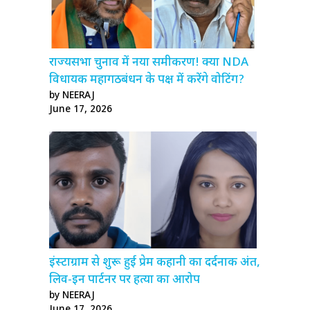
राज्यसभा चुनाव में नया समीकरण! क्या NDA
विधायक महागठबंधन के पक्ष में करेंगे वोटिंग?
by NEERAJ
June 17, 2026
इंस्टाग्राम से शुरू हुई प्रेम कहानी का दर्दनाक अंत,
लिव-इन पार्टनर पर हत्या का आरोप
by NEERAJ
June 17, 2026