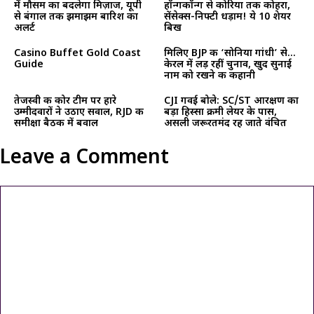
में मौसम का बदलेगा मिज़ाज, यूपी
हॉन्गकॉन्ग से कोरिया तक कोहरा,
से बंगाल तक झमाझम बारिश का
सेंसेक्स-निफ्टी धड़ाम! ये 10 शेयर
अलर्ट
बिख
Casino Buffet Gold Coast
मिलिए BJP की ‘सोनिया गांधी’ से…
Guide
केरल में लड़ रहीं चुनाव, खुद सुनाई
नाम को रखने की कहानी
तेजस्वी की कोर टीम पर हारे
CJI गवई बोले: SC/ST आरक्षण का
उम्मीदवारों ने उठाए सवाल, RJD की
बड़ा हिस्सा क्रीमी लेयर के पास,
समीक्षा बैठक में बवाल
असली जरूरतमंद रह जाते वंचित
Leave a Comment
Comment