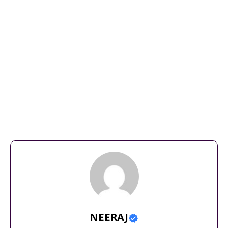
#kukke subramanya
,
kukke subrahmanya
,
kukke
subramanya
,
kukke subramanya devasthanam
,
kukke
subramanya songs
,
kukke subramanya swamy
,
kukke
subramanya swamy temple
,
kukke subramanya swamy
temple karnataka
,
kukke subramanya swamy temple
secrets
,
kukke subramanya temple
,
kukke subramanya
temple history
,
kukke subramanya temple history in
telugu
,
kukke subramanya temple in karnataka
,
kukke
subramanya temple pooja details
,
kukke subramanya tour
plan
NEERAJ