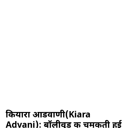
कियारा आडवाणी(Kiara
Advani): बॉलीवुड की चमकती हुई