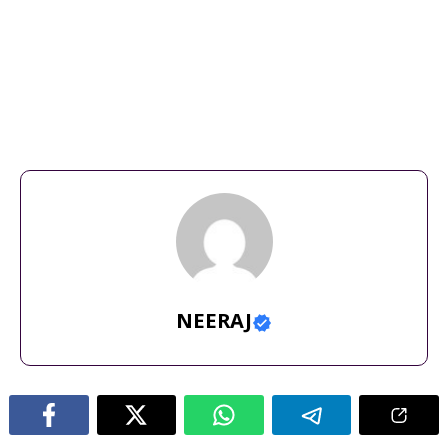
hotel
,
kaldan samudhra hotel dinner
,
kaldan samudhra hotel
price
,
kaldan samudhra hotel wedding
,
kaldan samudhra
palace
,
kaldan samudhra palace (luxury property)
,
kaldan
samudhra palace pool
,
kaldan samudhra palace price
,
kaldan
samudhra palace room
,
kaldan samudhra palace
rooms
,
kaldan samudhra palace tour
,
kaldan samudhra
resort buffet
,
kaldan samudhra reviews
,
kaldan samudhra
wedding
,
kaldan samudra palace
NEERAJ