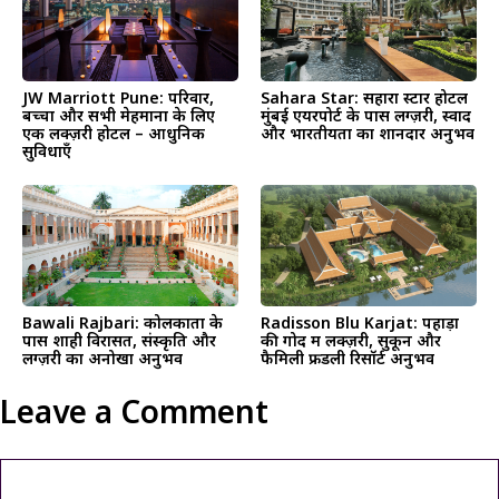
JW Marriott Pune: परिवार,
Sahara Star: सहारा स्टार होटल
बच्चों और सभी मेहमानों के लिए
मुंबई एयरपोर्ट के पास लग्ज़री, स्वाद
एक लक्ज़री होटल – आधुनिक
और भारतीयता का शानदार अनुभव
सुविधाएँ
Bawali Rajbari: कोलकाता के
Radisson Blu Karjat: पहाड़ों
पास शाही विरासत, संस्कृति और
की गोद में लक्ज़री, सुकून और
लग्ज़री का अनोखा अनुभव
फैमिली फ्रेंडली रिसॉर्ट अनुभव
Leave a Comment
Comment