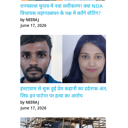
राज्यसभा चुनाव में नया समीकरण! क्या NDA
विधायक महागठबंधन के पक्ष में करेंगे वोटिंग?
by NEERAJ
June 17, 2026
इंस्टाग्राम से शुरू हुई प्रेम कहानी का दर्दनाक अंत,
लिव-इन पार्टनर पर हत्या का आरोप
by NEERAJ
June 17, 2026